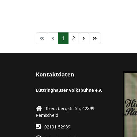
1
2
Kontaktdaten
Lüttringhauser Volksbühne e.V.
Kreuzbergstr. 55, 42899
Remscheid
02191-52939