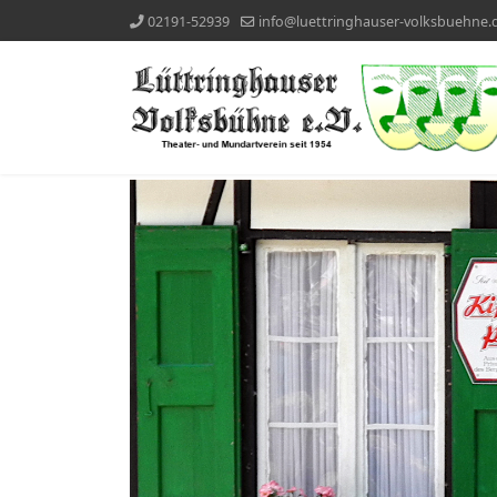
02191-52939
info@luettringhauser-volksbuehne.